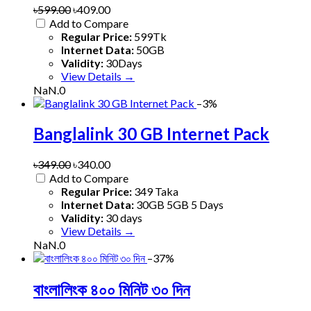
৳599.00
৳409.00
Add to Compare
Regular Price:
599Tk
Internet Data:
50GB
Validity:
30Days
View Details →
NaN.0
–3%
Banglalink 30 GB Internet Pack
৳349.00
৳340.00
Add to Compare
Regular Price:
349 Taka
Internet Data:
30GB 5GB 5 Days
Validity:
30 days
View Details →
NaN.0
–37%
বাংলালিংক ৪০০ মিনিট ৩০ দিন