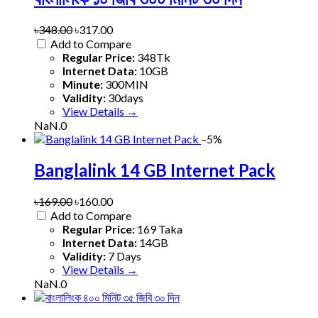
৳348.00
৳317.00
Add to Compare
Regular Price:
348Tk
Internet Data:
10GB
Minute:
300MIN
Validity:
30days
View Details →
NaN.0
–5%
Banglalink 14 GB Internet Pack
৳169.00
৳160.00
Add to Compare
Regular Price:
169 Taka
Internet Data:
14GB
Validity:
7 Days
View Details →
NaN.0