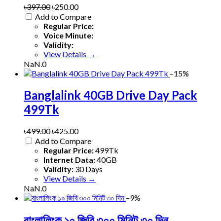
৳397.00
৳250.00
Add to Compare
Regular Price:
Voice Minute:
Validity:
View Details →
NaN.0
–15%
Banglalink 40GB Drive Day Pack
499Tk
৳499.00
৳425.00
Add to Compare
Regular Price:
499Tk
Internet Data:
40GB
Validity:
30 Days
View Details →
NaN.0
–9%
বাংলালিংক ১০ জিবি ৩০০ মিনিট ৩০ দিন