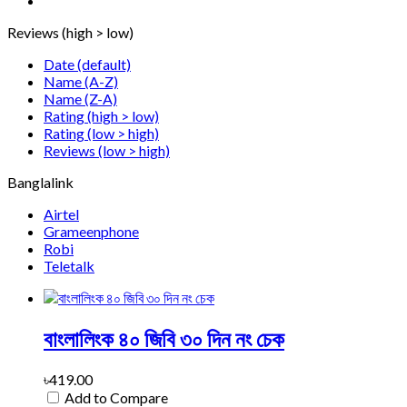
Reviews (high > low)
Date (default)
Name (A-Z)
Name (Z-A)
Rating (high > low)
Rating (low > high)
Reviews (low > high)
Banglalink
Airtel
Grameenphone
Robi
Teletalk
বাংলালিংক ৪০ জিবি ৩০ দিন নং চেক
৳419.00
Add to Compare