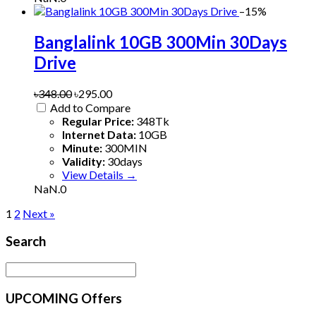
–15%
Banglalink 10GB 300Min 30Days
Drive
৳348.00
৳295.00
Add to Compare
Regular Price:
348Tk
Internet Data:
10GB
Minute:
300MIN
Validity:
30days
View Details →
NaN.0
1
2
Next »
Search
UPCOMING Offers