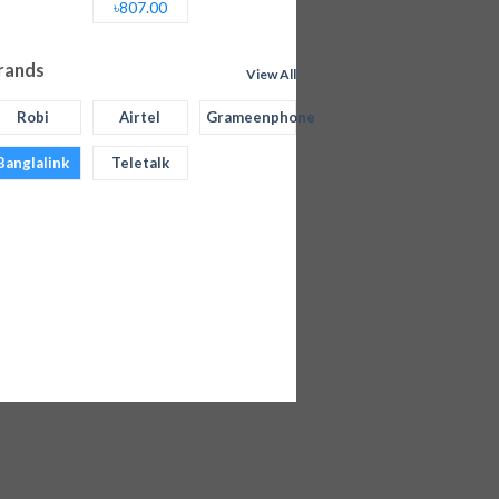
৳807.00
rands
View All
Robi
Airtel
Grameenphone
Banglalink
Teletalk