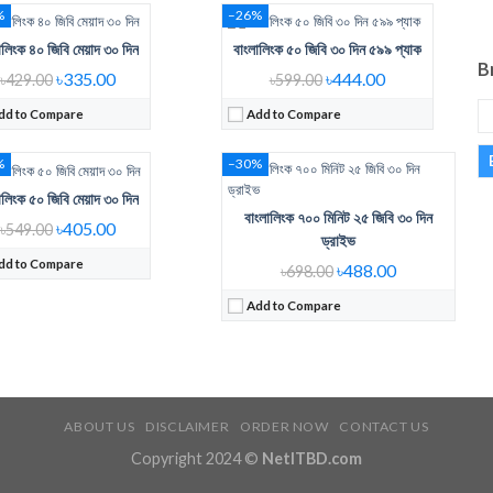
Regular Price:
698 Tk
%
–26%
Internet Data:
25GB
ালিংক ৪০ জিবি মেয়াদ ৩০ দিন
বাংলালিংক ৫০ জিবি ৩০ দিন ৫৯৯ প্যাক
ular Price:
BL 549Tk Pack 50GB 30 days
Minute:
700Min
B
ernet Data:
50GB
Validity:
30days
৳335.00
৳444.00
৳429.00
৳599.00
dity:
30 Days
View Details →
dd to Compare
Add to Compare
w Details →
%
–30%
ালিংক ৫০ জিবি মেয়াদ ৩০ দিন
বাংলালিংক ৭০০ মিনিট ২৫ জিবি ৩০ দিন
৳405.00
৳549.00
ড্রাইভ
dd to Compare
৳488.00
৳698.00
Add to Compare
ABOUT US
DISCLAIMER
ORDER NOW
CONTACT US
Copyright 2024 ©
NetITBD.com