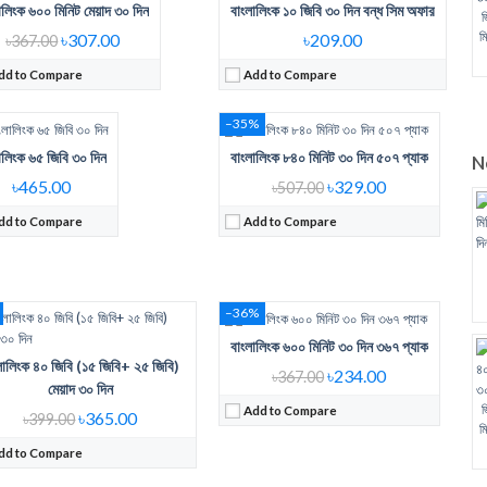
ালিংক ৬০০ মিনিট মেয়াদ ৩০ দিন
বাংলালিংক ১০ জিবি ৩০ দিন বন্ধ সিম অফার
ular Price:
465 Tk 65 Gb 30 days
Regular Price:
507Tk 840 min
জ
ernet Data:
65 GB
Voice Minute:
840 MIN
ম
৳307.00
৳209.00
৳367.00
dity:
30 Days
Validity:
30Days
dd to Compare
Add to Compare
w Details →
View Details →
–35%
ালিংক ৬৫ জিবি ৩০ দিন
বাংলালিংক ৮৪০ মিনিট ৩০ দিন ৫০৭ প্যাক
ular Price:
399 Taka
N
ernet Data:
৪০ জিবি (১৫ জিবি+ ২৫ জিবি)
৳465.00
৳329.00
৳507.00
Regular Price:
367 Tk pack
dity:
30 days
Voice Minute:
600 Min
dd to Compare
Add to Compare
w Details →
Validity:
30Days
View Details →
–36%
বাংলালিংক ৬০০ মিনিট ৩০ দিন ৩৬৭ প্যাক
লালিংক ৪০ জিবি (১৫ জিবি+ ২৫ জিবি)
৳234.00
৳367.00
মেয়াদ ৩০ দিন
ular Price:
429 Taka BL 40GB Pack
Regular Price:
599 Tk 50GB
জ
ernet Data:
40GB
Internet Data:
50GB
Add to Compare
৳365.00
৳399.00
ম
dity:
30 days
Validity:
30Days
dd to Compare
w Details →
View Details →