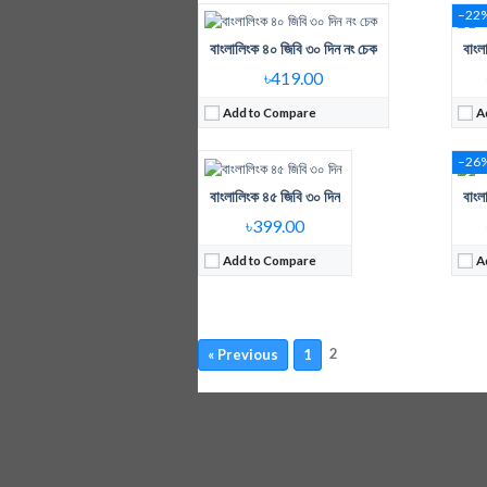
–22
বাংলালিংক ৪০ জিবি ৩০ দিন নং চেক
বাংল
Regular Price:
499 Tk 45 GB
Reg
Internet Data:
45 GB
Int
৳419.00
Validity:
30 days
Vali
Add to Compare
A
View Details →
Vie
–26
বাংলালিংক ৪৫ জিবি ৩০ দিন
বাংল
৳399.00
Add to Compare
A
2
« Previous
1