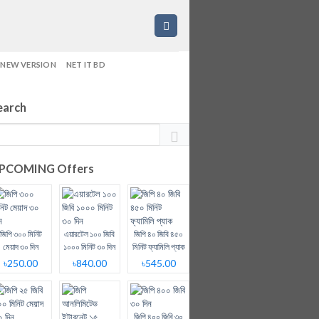
NEW VERSION
NET IT BD
earch
PCOMING Offers
জিপি ৩০০ মিনিট
এয়ারটেল ১০০ জিবি
জিপি ৪০ জিবি ৪৫০
মেয়াদ ৩০ দিন
১০০০ মিনিট ৩০ দিন
মিনিট ফ্যামিলি প্যাক
৳250.00
৳840.00
৳545.00
জিপি ৪০০ জিবি ৩০