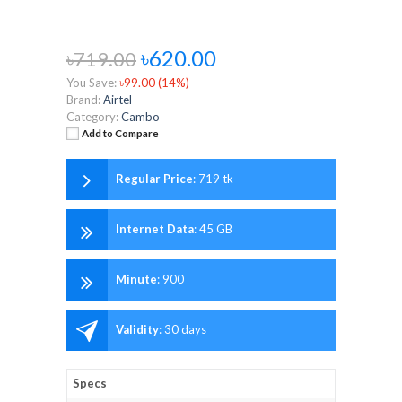
৳620.00
৳719.00
You Save:
৳99.00 (14%)
Brand:
Airtel
Category:
Cambo
Add to Compare
Regular Price
:
719 tk
Internet Data
:
45 GB
Minute
:
900
Validity
:
30 days
Specs