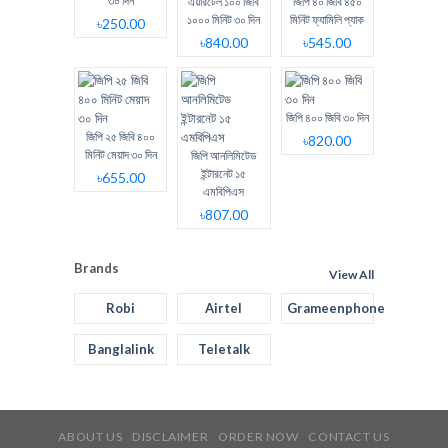
৩০ দিন
এয়ারটেল ১০০ জিবি
জিপি ৪০ জিবি ৪৫০
১০০০ মিনিট ৩০ দিন
মিনিট ফ্যামিলি প্যাক
৳250.00
৳840.00
৳545.00
জিপি ৪০০ জিবি ৩০ দিন
জিপি ২৫ জিবি ৪০০
৳820.00
মিনিট মেয়াদ ৩০ দিন
জিপি আনলিমিটেড
ইন্টারনেট ১৫
৳655.00
এমবিপিএস
৳807.00
Brands
View All
Robi
Airtel
Grameenphone
Banglalink
Teletalk
ABOUT US
DISCLAIMER
ORDER NOW
CONTACT US