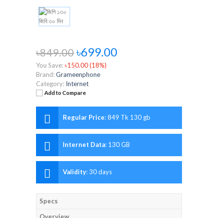
৳699.00
৳849.00
You Save:
৳150.00 (18%)
Brand:
Grameenphone
Category:
Internet
Add to Compare
Regular Price
:
849 Tk 130 gb
Internet Data
:
130 GB
Validity
:
30 days
Specs
Overview