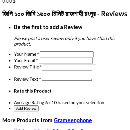
0
0.0
1
জিপি ১০০ জিবি ১৬০০ মিনিট রাজশাহী রংপুর - Reviews
Be the first to add a Review
Please post a user review only if you have / had this
product.
Your Name
*
Your Email
*
Review Title
*
Review Text
*
Rate this Product
Average Rating
6
/ 10 based on your selection
More Products from
Grameenphone