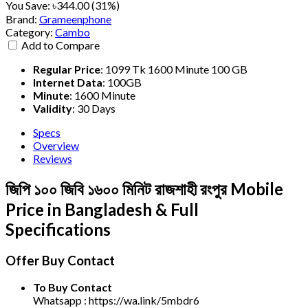
You Save:
৳344.00 (31%)
Brand:
Grameenphone
Category:
Cambo
Add to Compare
Regular Price
:
1099 Tk 1600 Minute 100 GB
Internet Data
:
100GB
Minute
:
1600 Minute
Validity
:
30 Days
Specs
Overview
Reviews
জিপি ১০০ জিবি ১৬০০ মিনিট রাজশাহী রংপুর Mobile
Price in Bangladesh & Full
Specifications
Offer Buy Contact
To Buy Contact
Whatsapp : https://wa.link/5mbdr6