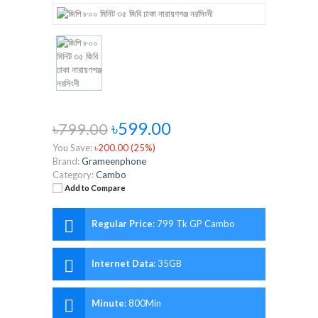
৳599.00
৳799.00
You Save:
৳200.00 (25%)
Brand:
Grameenphone
Category:
Cambo
Add to Compare
Regular Price
:
799 Tk GP Cambo
Internet Data
:
35GB
Minute
:
800Min