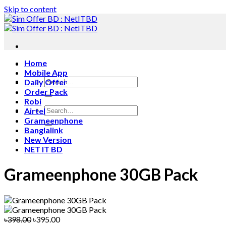
Skip to content
Home
Mobile App
Daily Offer
Order Pack
Robi
Airtel
Grameenphone
Banglalink
New Version
NET IT BD
Grameenphone 30GB Pack
৳398.00
৳395.00