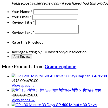
Please post a user review only if you have / had this produc
Your Name
*
Your Email
*
Review Title
*
Review Text
*
Rate this Product
Average Rating
6
/ 10 based on your selection
More Products from
Grameenphone
GP 1200 
৳998.00
৳670.00
View specs →
জিপি ৪৫০ মিনিট ৩০ দিন ২৮৮ প্যাক
৳288.00
৳258.00
View specs →
GP 400 Minute 30 Days