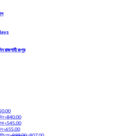
াগ
days
ন রাজশাহী রংপুর
50.00
দিন
৳840.00
যাক
৳545.00
িন
৳655.00
বিপিএস
৳899.00
৳807.00