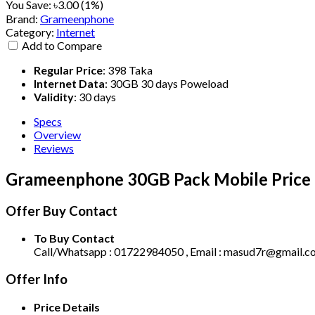
You Save:
৳3.00 (1%)
Brand:
Grameenphone
Category:
Internet
Add to Compare
Regular Price
:
398 Taka
Internet Data
:
30GB 30 days Poweload
Validity
:
30 days
Specs
Overview
Reviews
Grameenphone 30GB Pack Mobile Price in
Offer Buy Contact
To Buy Contact
Call/Whatsapp : 01722984050 , Email : masud7r@gmail.c
Offer Info
Price Details