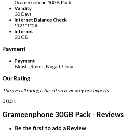
Grameenphone 30GB Pack
Validity
30 Days
Internet Balance Check
*121*1*2#
Internet
30 GB
Payment
Payment
Bkash , Roket , Nagad, Upay
Our Rating
The overall rating is based on review by our experts
0
0.0
1
Grameenphone 30GB Pack - Reviews
Be the first to add a Review