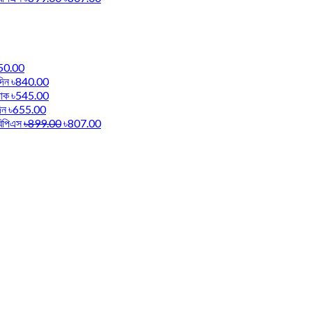
50.00
দিন
৳840.00
যাক
৳545.00
িন
৳655.00
বিপিএস
৳899.00
৳807.00