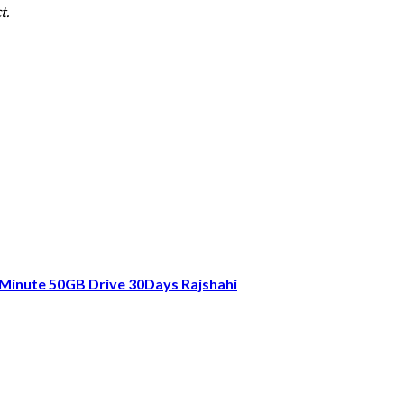
t.
Minute 50GB Drive 30Days Rajshahi