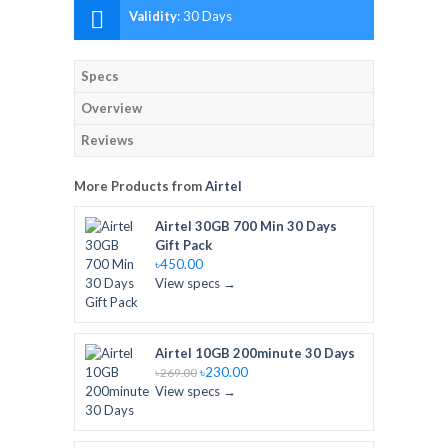
Validity
:
30 Days
Specs
Overview
Reviews
More Products from
Airtel
Airtel 30GB 700 Min 30 Days
Gift Pack
৳450.00
View specs →
Airtel 10GB 200minute 30 Days
৳230.00
৳269.00
View specs →