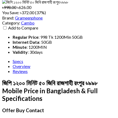
৳998.00
৳626.00
You Save:
৳372.00 (37%)
Brand:
Grameenphone
Category:
Cambo
Add to Compare
Regular Price
:
998 Tk 1200Min 50GB
Internet Data
:
50GB
Minute
:
1200MIN
Validity
:
30days
Specs
Overview
Reviews
জিপি ১২০০ মিনিট ৫০ জিবি রাজশাহী রংপুর ৳৯৯৮
Mobile Price in Bangladesh & Full
Specifications
Offer Buy Contact