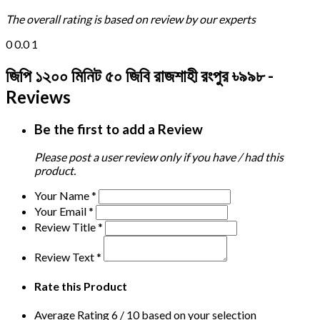
The overall rating is based on review by our experts
0
0.0
1
জিপি ১২০০ মিনিট ৫০ জিবি রাজশাহী রংপুর ৳৯৯৮ -
Reviews
Be the first to add a Review
Please post a user review only if you have / had this
product.
Your Name
*
Your Email
*
Review Title
*
Review Text
*
Rate this Product
Average Rating
6
/ 10 based on your selection