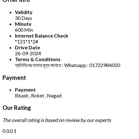
Validity
30 Days
Minute
600 Min
Internet Balance Check
*121*1*2#
Drive Date
26-09-2024
Terms & Conditions
প্রতিদিনের অফার মূল্য জানতে : Whatsapp : 01722984050
Payment
Payment
Bkash , Roket , Nagad
Our Rating
The overall rating is based on review by our experts
0
0.0
1