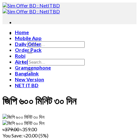
Skip
to
content
Home
Mobile App
Daily Offer
Order Pack
Robi
Airtel
Grameenphone
Banglalink
New Version
NET IT BD
জিপি ৬০০ মিনিট ৩০ দিন
৳379.00
৳359.00
You Save:
৳20.00 (5%)