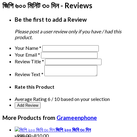
জিপি ৬০০ মিনিট ৩০ দিন - Reviews
Be the first to add a Review
Please post a user review only if you have / had this
product.
Your Name
*
Your Email
*
Review Title
*
Review Text
*
Rate this Product
Average Rating
6
/ 10 based on your selection
More Products from
Grameenphone
জিপি ২০০ জিবি ৩০ দিন
৳998.00
৳810.00