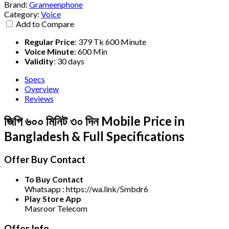
Brand:
Grameenphone
Category:
Voice
Add to Compare
Regular Price
:
379 Tk 600 Minute
Voice Minute
:
600 Min
Validity
:
30 days
Specs
Overview
Reviews
জিপি ৬০০ মিনিট ৩০ দিন Mobile Price in
Bangladesh & Full Specifications
Offer Buy Contact
To Buy Contact
Whatsapp : https://wa.link/5mbdr6
Play Store App
Masroor Telecom
Offer Info