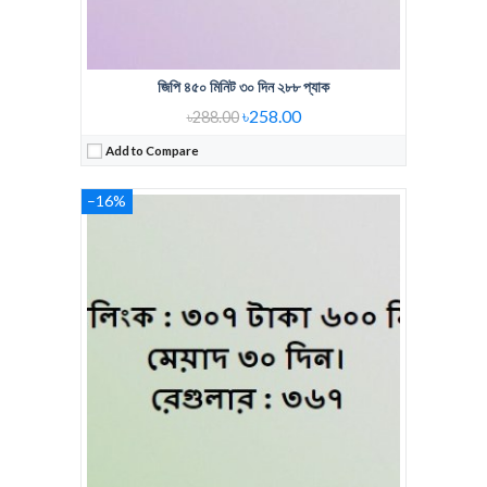
জিপি ৪৫০ মিনিট ৩০ দিন ২৮৮ প্যাক
৳258.00
৳288.00
Add to Compare
–16%
Regular Price:
398 Tk
Voice Minute:
650 Min
Validity:
30 days
View Details →