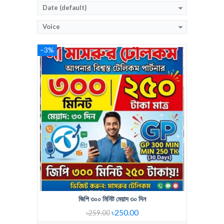
Date (default)
Voice
–3%
Regular Price:
90 TK 100 min 30 days
Voice Minute:
100 Minute
Validity:
30 Days
View Details →
জিপি ৩০০ মিনিট মেয়াদ ৩০ দিন
৳250.00
৳259.00