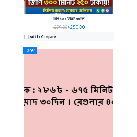
জিপি ৩০০ মিনিট ৩০দিন
৳250.00
৳259.00
Add to Compare
–30%
Regular Price:
318Tk 500 Min GP
Voice Minute:
500 Min
Validity:
30Days
View Details →