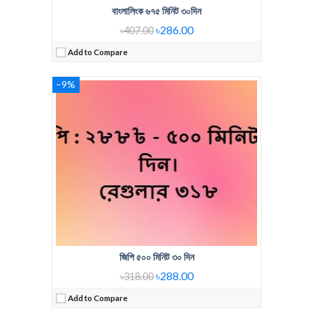
বাংলালিংক ৬৭৫ মিনিট ৩০দিন
৳286.00
৳407.00
Add to Compare
Regular Price:
342 Tk
–9%
Voice Minute:
900 Minute
Validity:
30 days
View Details →
জিপি ৫০০ মিনিট ৩০ দিন
৳288.00
৳318.00
Add to Compare