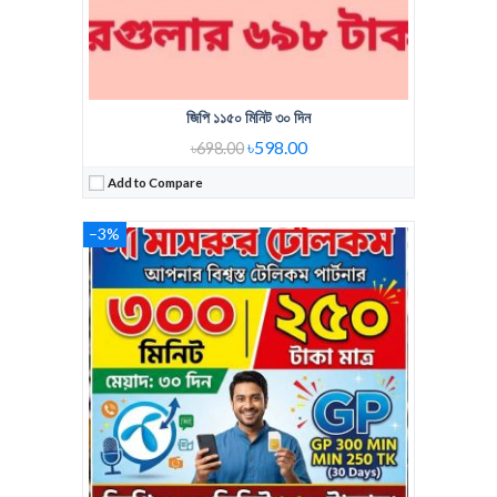
জিপি ১১৫০ মিনিট ৩০ দিন
৳598.00
৳698.00
Add to Compare
–3%
Regular Price:
407 Tk 675Min
Voice Minute:
675Min
Validity:
30Days
View Details →