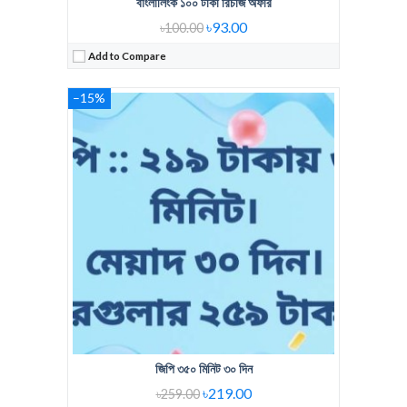
বাংলালিংক ১০০ টাকা রিচার্জ অফার
৳93.00
৳100.00
Add to Compare
–15%
Regular Price:
Voice Minute:
Validity:
View Details →
জিপি ৩৫০ মিনিট ৩০ দিন
৳219.00
৳259.00