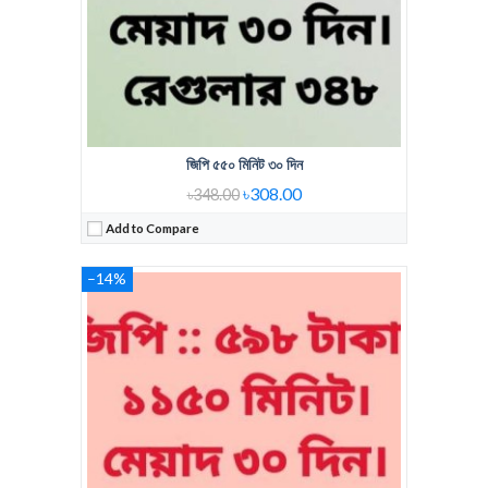
জিপি ৫৫০ মিনিট ৩০ দিন
৳308.00
৳348.00
Add to Compare
–14%
Regular Price:
300 Min 30 days
Voice Minute:
300Min
Validity:
30Days
View Details →