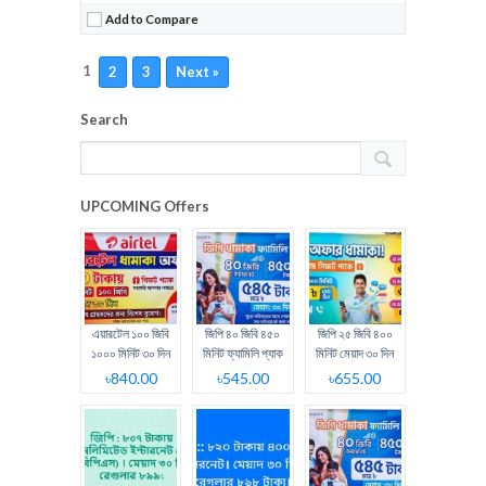
Add to Compare
1
2
3
Next »
Search
UPCOMING Offers
এয়ারটেল ১০০ জিবি
জিপি ৪০ জিবি ৪৫০
জিপি ২৫ জিবি ৪০০
১০০০ মিনিট ৩০ দিন
মিনিট ফ্যামিলি প্যাক
মিনিট মেয়াদ ৩০ দিন
৳840.00
৳545.00
৳655.00