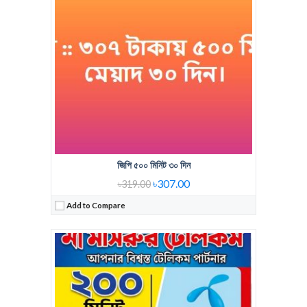
Validity:
30 days
View Details →
জিপি ৫০০ মিনিট ৩০ দিন
৳307.00
৳319.00
Add to Compare
Regular Price:
348 Tk 550 Minute
Voice Minute:
550 Minute
Validity:
30 Days
View Details →