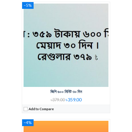
–5%
Regular Price:
319 Tk 500 Minute
Voice Minute:
500 Min
Validity:
30 days
View Details →
জিপি ৬০০ মিনিট ৩০ দিন
৳359.00
৳379.00
Add to Compare
–4%
Regular Price:
GP 200 Min
Voice Minute:
200 Min