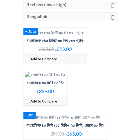
Voice Minute:
840 MIN
Reviews (low > high)
Validity:
30Days
Banglalink
View Details →
–35%
বাংলালিংক ৮৪০ মিনিট ৩০ দিন ৫০৭ প্যাক
Regular Price:
399 Tk 30 GB Check
Internet Data:
30GB
৳329.00
৳507.00
Validity:
30 days
Add to Compare
View Details →
বাংলালিংক ৩০ জিবি ৩০ দিন
Regular Price:
399 Taka
Internet Data:
৪০ জিবি (১৫ জিবি+ ২৫ জিবি)
৳399.00
Validity:
30 days
Add to Compare
View Details →
–9%
বাংলালিংক ৪০ জিবি (১৫ জিবি+ ২৫ জিবি) মেয়াদ ৩০ দিন
Regular Price:
367 Tk pack
Voice Minute:
600 Min
৳365.00
৳399.00
Validity:
30Days