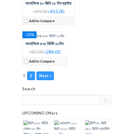
বাংলালিংক ৫০ জিবি ৩০ দিন ড্রাইভ
Regular Price:
407 Tk 675Min
Voice Minute:
675Min
৳415.00
৳599.00
Validity:
30Days
Add to Compare
View Details →
–30%
বাংলালিংক ৬৭৫ মিনিট ৩০দিন
৳286.00
৳407.00
Add to Compare
1
2
Next »
Search
UPCOMING Offers