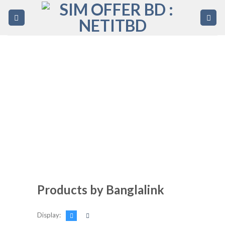
Skip
to
content
Products by Banglalink
Display:
Regular Price:
507Tk 840 min