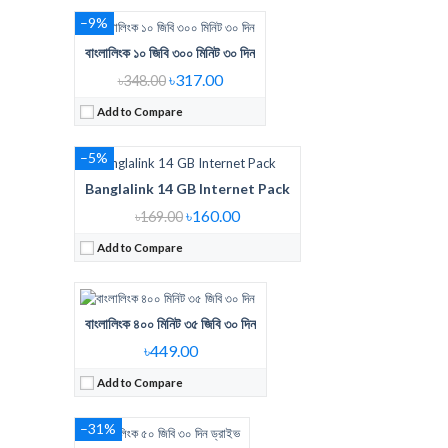
–9%
বাংলালিংক ১০ জিবি ৩০০ মিনিট ৩০ দিন
Regular Price:
169 Taka
Internet Data:
14GB
৳317.00
৳348.00
Validity:
7 Days
Add to Compare
View Details →
–5%
Banglalink 14 GB Internet Pack
Regular Price:
498 Tk 35 GB 400 Minute
Internet Data:
35 GB
৳160.00
৳169.00
Minute:
400 Minute
Add to Compare
Validity:
30 Days
View Details →
বাংলালিংক ৪০০ মিনিট ৩৫ জিবি ৩০ দিন
Regular Price:
599 Tk Drive Day Only
Internet Data:
50GB
৳449.00
Validity:
30Days
Add to Compare
View Details →
–31%